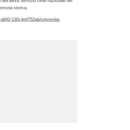
dell’allora Servizio civile nazionale del
memoria storica.
1-a842-130c4e9752ab/universita-