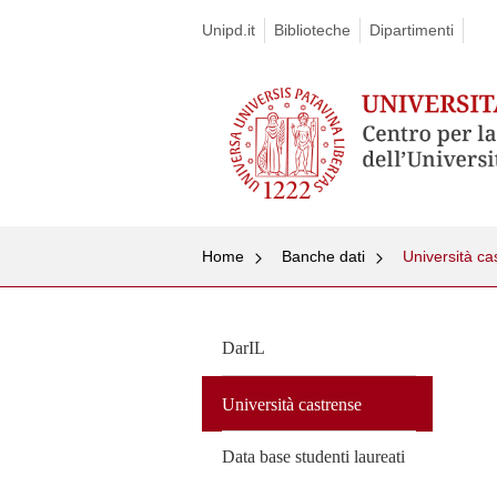
Unipd.it
Biblioteche
Dipartimenti
Home
Banche dati
Università ca
Skip
to
DarIL
content
Università castrense
Data base studenti laureati