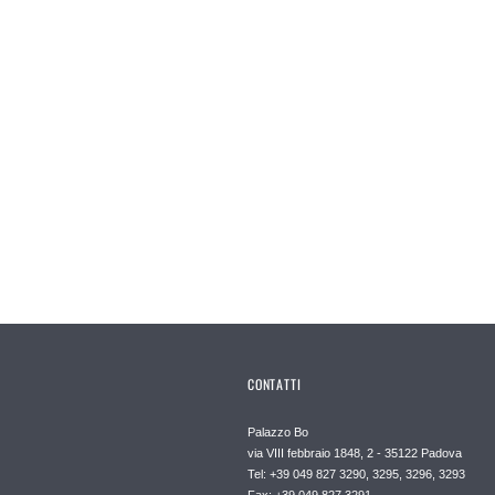
CONTATTI
Palazzo Bo
via VIII febbraio 1848, 2 - 35122 Padova
Tel: +39 049 827 3290, 3295, 3296, 3293
Fax: +39 049 827 3291