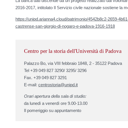
La banca dati discende da un progetto realizzato dai volontari 
2016-2017, intitolato Il Servizio civile nazionale sostiene la 
https://unipd.arianna4.cloud/patrimonio/4542b8c2-2659-4b6
castrense-san-giorgio-di-nogaro-e-padova-1916-1918
Centro per la storia dell'Università di Padova
Palazzo Bo, via VIII febbraio 1848, 2 - 35122 Padova
Tel +39 049 827 3290/ 3295/ 3296
Fax. +39 049 827 3291
E-mail:
centrostoria@unipd.it
Orari apertura della sala di studio:
da lunedì a venerdì ore 9.00-13.00
Il pomeriggio su appuntamento